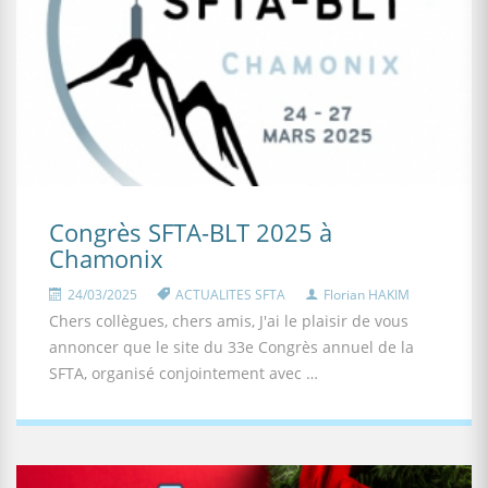
Congrès SFTA-BLT 2025 à
Chamonix
24/03/2025
ACTUALITES SFTA
Florian HAKIM
Chers collègues, chers amis, J'ai le plaisir de vous
annoncer que le site du 33e Congrès annuel de la
SFTA, organisé conjointement avec …