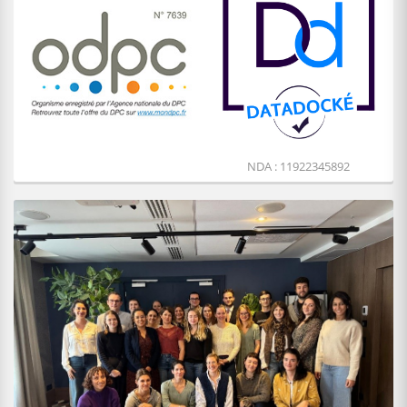
NDA : 11922345892