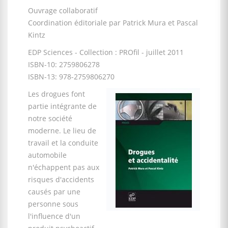
Ouvrage collaboratif
Coordination éditoriale par Patrick Mura et Pascal
Kintz
EDP Sciences - Collection : PROfil - juillet 2011
ISBN-10: 2759806278
ISBN-13: 978-2759806270
Les drogues font
partie intégrante de
notre société
moderne. Le lieu de
travail et la conduite
automobile
n'échappent pas aux
risques d'accidents
causés par une
personne sous
l'influence d'un