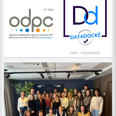
NDA : 11922345892