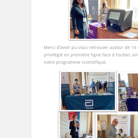
Merci d’avoir pu vous retrouver autour de 14
privilégié en première ligne face à l’océan, 
notre programme scientifique.