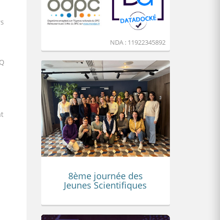
rs
NDA : 11922345892
CQ
at
8ème journée des
Jeunes Scientifiques