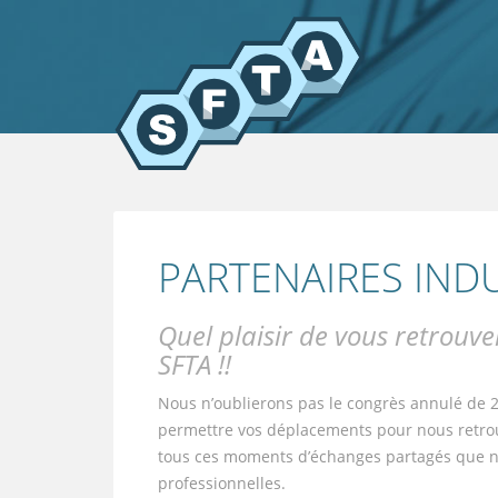
PARTENAIRES INDU
Quel plaisir de vous retrouve
SFTA !!
Nous n’oublierons pas le congrès annulé de 20
permettre vos déplacements pour nous retrou
tous ces moments d’échanges partagés que no
professionnelles.