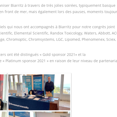
niser Biarritz à travers de très jolies soirées, typiquement basque
no en front de mer, mais également lors des pauses, moments toujou
iels qui nous ont accompagnés à Biarritz pour notre congrès joint
entific, Elemental Scientific, Randox Toxicology, Waters, Abbott, A
tage, Chromoptic, Chromsystems, LGC, Lipomed, Phenomenex, Sciex,
ters ont été distingués « Gold sponsor 2021» et la
iée « Platinum sponsor 2021 » en raison de leur niveau de partenari